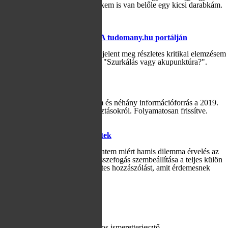
parányi relikvia belőle. Nos, nekem is van belőle egy kicsi darabkám.
Tényleg kicsi!
Tovább
2019-08-28
Akupunktúra cikkem az MTA tudomany.hu portálján
Az MTA tudományos portálján jelent meg részletes kritikai elemzésem
az akupunktúra bizonyítékairól: "Szurkálás vagy akupunktúra?".
Tovább
2019-03-31
EP választás 2019
Laikus gondolataim, javaslataim és néhány információforrás a 2019.
májusi európai parlamenti választásokról. Folyamatosan frissítve.
Tovább
2019-03-11
Még mindig EP választási matek
Egy hete írtam arról, hogy szerintem miért hamis dilemma érvelés az
EP választások esetén a teljes összefogás szembeállítása a teljes külön
indulással. Kaptam egy jellegzetes hozzászólást, amit érdemesnek
találok megválaszolni.
Tovább
«
Older posts
Newer posts
»
A blog írója: Hraskó Gábor
Tudományos ismeretterjesztő,