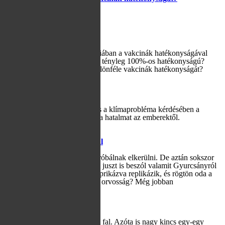
Repkednek a százalékok a médiában a vakcinák hatékonyságával
kapcsolatban. Az orosz vakcina tényleg 100%-os hatékonyságú?
Hogyan is határozzák meg a különféle vakcinák hatékonyságát?
Tovább
2020-05-18
Tudományvallás?
Techet Péter szerint a járvány és a klímaprobléma kérdésében a
szakértői abszolutizmus átvette a hatalmat az emberektől.
Tovább
2019-12-02
Politika a karácsonyi asztalnál
Jajaj! Ez az, amit a legtöbben próbálnak elkerülni. De aztán sokszor
mégse sikerül, mert a nagybácsi juszt is beszól valamit Gyurcsányról
vagy Orbánról. Erre a férj felpaprikázva replikázik, és rögtön oda a
karácsonyi hangulat. Mi erre az orvosság? Még jobban
Tovább
2019-11-10
Az én Berlini fal relikviám
30 évvel ezelőtt dőlt le a Berlini fal. Azóta is nagy kincs egy-egy