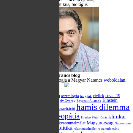
informatikus, biológus
Hamis dilemma – Magyar Narancs blog
Hraskó Gábor szkeptikus blogja a Magyar Narancs
weboldalán
.
Kulcsszavak
akupunktúra
alternatív medicina
civilek
covid-19
asztrológia
bolygók
Darwin
demokrácia
Einstein
csillagászat
Egely György
Egyesült Államok
hamis dilemma
evolúció
Európai Unió
GMO
gravitáció
blog
homeopátia
klinikai
hatásmechanizmus
Hraskó Péter
jóslás
vizsgálat
Magyarország
kvantumelmélet
kvantum-összefonódás
Naprendszer
politika
Obama
parapszichológia
placebo
relativitáselmélet
rossz tudomány