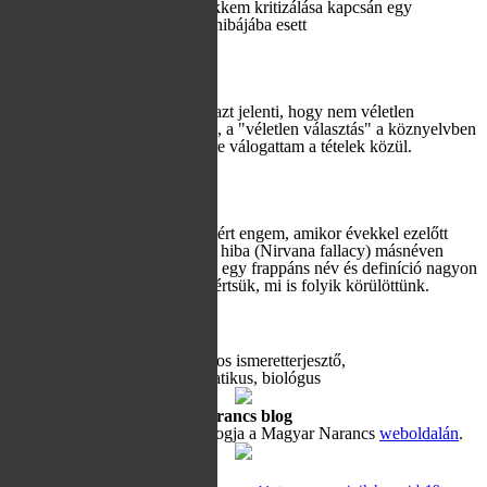
A múlt heti, Darwinról szóló cikkem kritizálása kapcsán egy
ismerősöm a szalmabábérvelés hibájába esett
Tovább
2017-04-12
Véletlen?
A véletlen választás ez esetben azt jelenti, hogy nem véletlen
választanak. Most nem viccelek, a "véletlen választás" a köznyelvben
simán jelenti azt, hogy kedvemre válogattam a tételek közül.
Tovább
2015-09-25
A Nirvána-érv
Valóságos megvilágosodásként ért engem, amikor évekkel ezelőtt
megismertem a nirvána-érvelési hiba (Nirvana fallacy) másnéven
nirvána-tévedés fogalmát. Néha egy frappáns név és definíció nagyon
hasznos lehet abban, hogy megértsük, mi is folyik körülöttünk.
Tovább
A blog írója: Hraskó Gábor
Tudományos ismeretterjesztő,
informatikus, biológus
Hamis dilemma – Magyar Narancs blog
Hraskó Gábor szkeptikus blogja a Magyar Narancs
weboldalán
.
Kulcsszavak