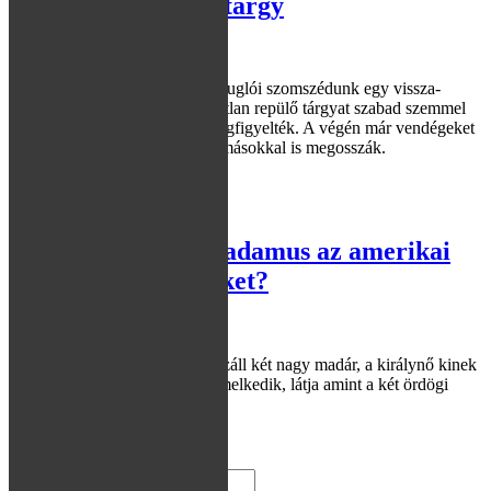
Azonosított repülő tárgy
Heteken keresztül figyelt meg zuglói szomszédunk egy vissza-
visszatérő UFÓ-t. Az azonosítatlan repülő tárgyat szabad szemmel
és távcsővel is rendszeresen megfigyelték. A végén már vendégeket
is fogadtak, hogy a szenzációt másokkal is megosszák.
Tovább
2001-09-23
Megjósolta-e Nostradamus az amerikai
terrorcselekményeket?
"A nagy víz másik oldalán alászáll két nagy madár, a királynő kinek
keze tüzet tart s trónja vízből emelkedik, látja amint a két ördögi
torony leomlik"
Tovább