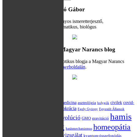
A blog írója: Hraskó Gábor
Tudományos ismeretterjesztő,
informatikus, biológus
Hamis dilemma – Magyar Narancs blog
Hraskó Gábor szkeptikus blogja a Magyar Narancs
weboldalán
.
Kulcsszavak
akupunktúra
alternatív medicina
civilek
covid-
asztrológia
bolygók
Darwin
demokrácia
19
csillagászat
Egely György
Egyesült Államok
hamis
evolúció
Einstein
Európai Unió
GMO
gravitáció
dilemma blog
homeopátia
hatásmechanizmus
klinikai vizsgálat
kvantum-összefonódás
Hraskó Péter
jóslás