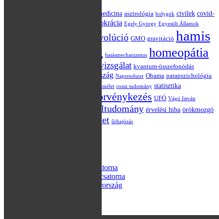
akupunktúra
alternatív medicina
civilek
covid-
asztrológia
bolygók
Darwin
demokrácia
19
csillagászat
Egely György
Egyesült Államok
hamis
evolúció
Einstein
Európai Unió
GMO
gravitáció
dilemma blog
homeopátia
hatásmechanizmus
klinikai vizsgálat
kvantum-összefonódás
Hraskó Péter
jóslás
Magyarország
kvantumelmélet
Obama
parapszichológia
Naprendszer
politika
statisztika
placebo
relativitáselmélet
rossz tudomány
törvénykezés
szkepticizmus
UFÓ
tévé
Vágó István
áltudomány
választás
érvelési hiba
örökmozgó
X-Aknák TV műsor
összeesküvés-elmélet
űrhajózás
Meta
Bejelentkezés
Bejegyzések hírcsatorna
Hozzászólások hírcsatorna
WordPress Magyarország
© 2026
X-Aknák
Powered by
WordPress