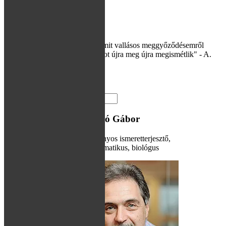
Mítosz és valóság
"Természetesen hazugság az, amit vallásos meggyőződésemről
egyesek írnak, s ezt a hazugságot újra meg újra megismétlik" - A.
Einstein
Tovább
A blog írója: Hraskó Gábor
Tudományos ismeretterjesztő,
informatikus, biológus