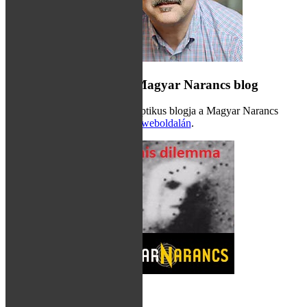
Hamis dilemma – Magyar Narancs blog
Hraskó Gábor szkeptikus blogja a Magyar Narancs
weboldalán
.
Kulcsszavak