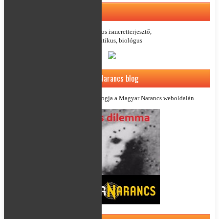
A blog írója: Hraskó Gábor
Tudományos ismeretterjesztő,
informatikus, biológus
Hamis dilemma – Magyar Narancs blog
Hraskó Gábor szkeptikus blogja a Magyar Narancs
weboldalán
.