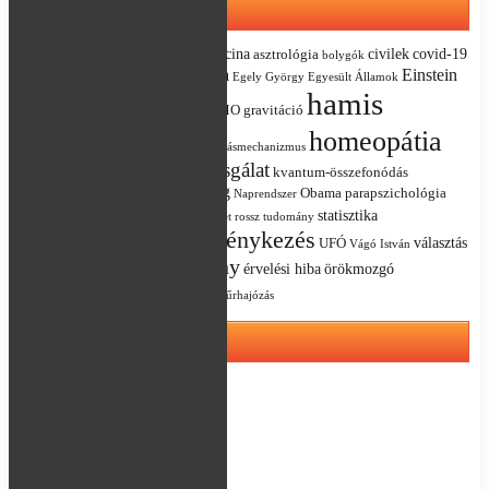
Kulcsszavak
akupunktúra
alternatív medicina
civilek
covid-19
asztrológia
bolygók
Darwin
demokrácia
Einstein
csillagászat
Egely György
Egyesült Államok
hamis
evolúció
Európai Unió
GMO
gravitáció
dilemma blog
homeopátia
hatásmechanizmus
klinikai vizsgálat
kvantum-összefonódás
Hraskó Péter
jóslás
Magyarország
kvantumelmélet
Obama
parapszichológia
Naprendszer
politika
statisztika
placebo
relativitáselmélet
rossz tudomány
törvénykezés
szkepticizmus
választás
UFÓ
tévé
Vágó István
áltudomány
érvelési hiba
örökmozgó
X-Aknák TV műsor
összeesküvés-elmélet
űrhajózás
Meta
Bejelentkezés
Bejegyzések hírcsatorna
Hozzászólások hírcsatorna