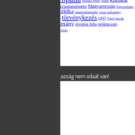
hatásmechanizmus
Hraskó Péter
jóslás
vizsgálat
Magyarország
kvantumelmélet
kvantum-összefonódás
Naprendszer
politika
Obama
parapszichológia
placebo
relativitáselmélet
rossz tudomány
törvénykezés
szkepticizmus
statisztika
UFÓ
tévé
Vágó István
áltudomány
választás
érvelési hiba
örökmozgó
X-Aknák TV műsor
összeesküvés-elmélet
űrhajózás
Meta
Bejelentkezés
Bejegyzések hírcsatorna
Hozzászólások hírcsatorna
WordPress Magyarország
© 2026
X-Aknák
Powered by
WordPress
X-Aknák - az igazság nem odaát van!