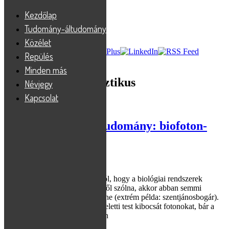
Kezdőlap
Tudomány-áltudomány
Közélet
Repülés
Minden más
Tag Archives:
holisztikus
Névjegy
Kapcsolat
2008-03-20
Áltudomány vagy tudomány: biofoton-
elmélet?
A biofotonelmélet nem arról szól, hogy a biológiai rendszerek
fotonokat bocsátanak ki! Ha erről szólna, akkor abban semmi
különleges és vitatható nem lenne (extrém példa: szentjánosbogár).
Minden 0 Kelvin hőmérséklet feletti test kibocsát fotonokat, bár a
spektrum kis frekvenciájú végén