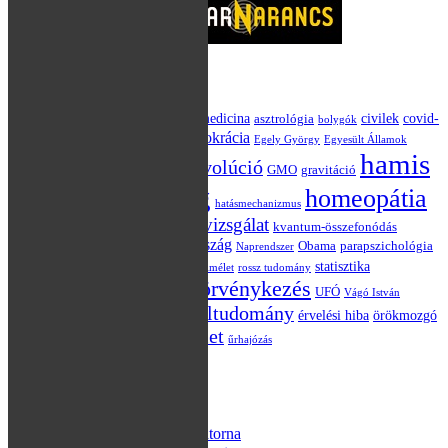
Kulcsszavak
akupunktúra
alternatív medicina
civilek
covid-
asztrológia
bolygók
Darwin
demokrácia
19
csillagászat
Egely György
Egyesült Államok
hamis
evolúció
Einstein
Európai Unió
GMO
gravitáció
dilemma blog
homeopátia
hatásmechanizmus
klinikai vizsgálat
kvantum-összefonódás
Hraskó Péter
jóslás
Magyarország
kvantumelmélet
Obama
parapszichológia
Naprendszer
politika
statisztika
placebo
relativitáselmélet
rossz tudomány
törvénykezés
szkepticizmus
UFÓ
tévé
Vágó István
áltudomány
választás
érvelési hiba
örökmozgó
X-Aknák TV műsor
összeesküvés-elmélet
űrhajózás
Meta
Bejelentkezés
Bejegyzések hírcsatorna