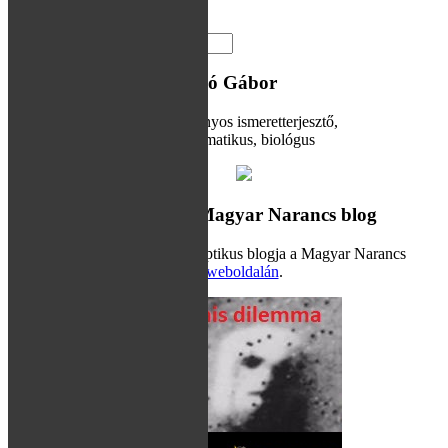
Tovább
A blog írója: Hraskó Gábor
Tudományos ismeretterjesztő,
informatikus, biológus
Hamis dilemma – Magyar Narancs blog
Hraskó Gábor szkeptikus blogja a Magyar Narancs
weboldalán
.