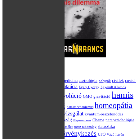
Kulcsszavak
akupunktúra
alternatív medicina
civilek
covid-
asztrológia
bolygók
Darwin
demokrácia
19
csillagászat
Egely György
Egyesült Államok
hamis
evolúció
Einstein
Európai Unió
GMO
gravitáció
dilemma blog
homeopátia
hatásmechanizmus
klinikai vizsgálat
kvantum-összefonódás
Hraskó Péter
jóslás
Magyarország
kvantumelmélet
Obama
parapszichológia
Naprendszer
politika
statisztika
placebo
relativitáselmélet
rossz tudomány
törvénykezés
szkepticizmus
UFÓ
tévé
Vágó István