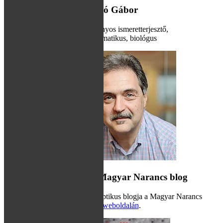
A blog írója: Hraskó Gábor
Tudományos ismeretterjesztő,
informatikus, biológus
Hamis dilemma – Magyar Narancs blog
Hraskó Gábor szkeptikus blogja a Magyar Narancs
weboldalán
.