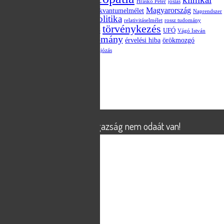
hatásmechanizmus
Hraskó Péter
jóslás
vizsgálat
Magyarország
kvantumelmélet
kvantum-összefonódás
Naprendszer
politika
Obama
parapszichológia
placebo
relativitáselmélet
rossz tudomány
törvénykezés
szkepticizmus
statisztika
UFÓ
tévé
Vágó István
áltudomány
választás
érvelési hiba
örökmozgó
X-Aknák TV műsor
összeesküvés-elmélet
űrhajózás
Meta
Bejelentkezés
Bejegyzések hírcsatorna
Hozzászólások hírcsatorna
WordPress Magyarország
© 2026
X-Aknák
Powered by
WordPress
X-Aknák - az igazság nem odaát van!