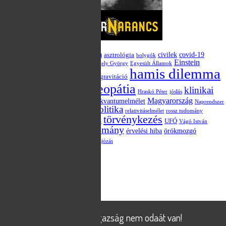
Kulcsszavak
akupunktúra
alternatív medicina
civilek
covid-19
asztrológia
bolygók
Darwin
demokrácia
Einstein
csillagászat
Egely György
Egyesült Államok
hamis dilemma
evolúció
Európai Unió
GMO
gravitáció
blog
homeopátia
klinikai
hatásmechanizmus
Hraskó Péter
jóslás
vizsgálat
Magyarország
kvantumelmélet
kvantum-összefonódás
Naprendszer
politika
Obama
parapszichológia
placebo
relativitáselmélet
rossz tudomány
törvénykezés
szkepticizmus
statisztika
UFÓ
tévé
Vágó István
áltudomány
választás
érvelési hiba
örökmozgó
X-Aknák TV műsor
összeesküvés-elmélet
űrhajózás
Meta
Bejelentkezés
Bejegyzések hírcsatorna
Hozzászólások hírcsatorna
WordPress Magyarország
© 2026
X-Aknák
Powered by
WordPress
X-Aknák - az igazság nem odaát van!