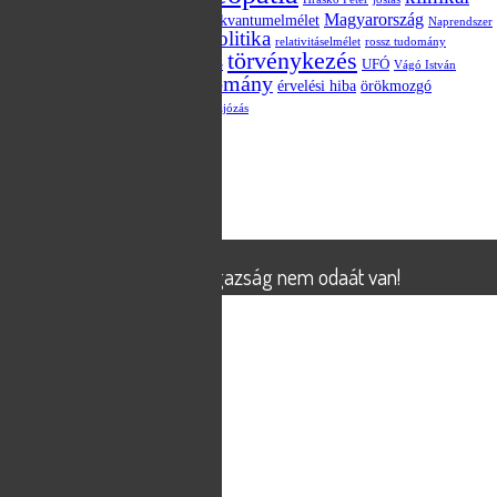
vizsgálat
Magyarország
kvantumelmélet
kvantum-összefonódás
Naprendszer
politika
Obama
parapszichológia
placebo
relativitáselmélet
rossz tudomány
törvénykezés
szkepticizmus
statisztika
UFÓ
tévé
Vágó István
áltudomány
választás
érvelési hiba
örökmozgó
X-Aknák TV műsor
összeesküvés-elmélet
űrhajózás
Meta
Bejelentkezés
Bejegyzések hírcsatorna
Hozzászólások hírcsatorna
WordPress Magyarország
© 2026
X-Aknák
Powered by
WordPress
X-Aknák - az igazság nem odaát van!