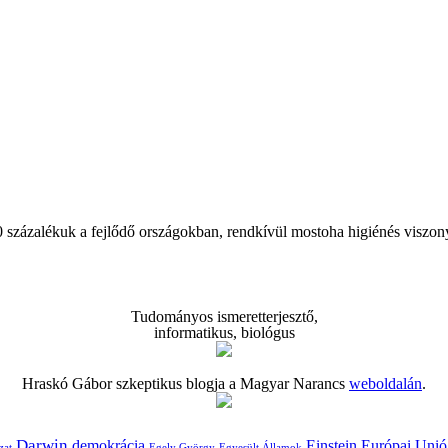
 százalékuk a fejlődő országokban, rendkívül mostoha higiénés viszonyo
Tudományos ismeretterjesztő,
informatikus, biológus
Hraskó Gábor szkeptikus blogja a Magyar Narancs
weboldalán
.
Darwin
demokrácia
Einstein
Európai Unió
zat
Egely György
Egyesült Államok