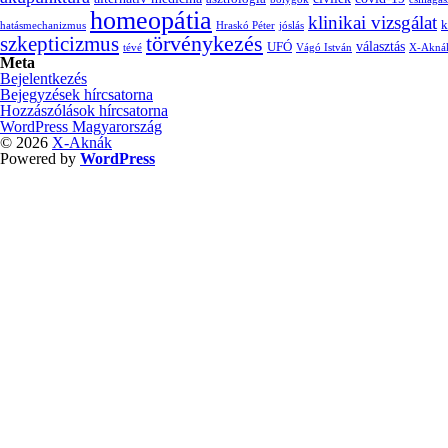
homeopátia
klinikai vizsgálat
k
hatásmechanizmus
Hraskó Péter
jóslás
törvénykezés
szkepticizmus
választás
UFÓ
tévé
Vágó István
X-Akná
Meta
Bejelentkezés
Bejegyzések hírcsatorna
Hozzászólások hírcsatorna
WordPress Magyarország
© 2026
X-Aknák
Powered by
WordPress