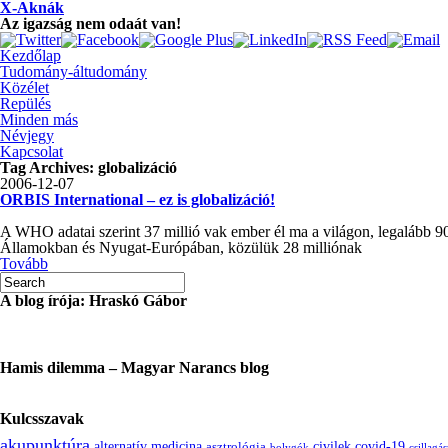
X-Aknák
Az igazság nem odaát van!
Kezdőlap
Tudomány-áltudomány
Közélet
Repülés
Minden más
Névjegy
Kapcsolat
Tag Archives:
globalizáció
2006-12-07
ORBIS International – ez is globalizáció!
A WHO adatai szerint 37 millió vak ember él ma a világon, legalább 90
Államokban és Nyugat-Európában, közülük 28 milliónak
Tovább
A blog írója: Hraskó Gábor
Hamis dilemma – Magyar Narancs blog
Kulcsszavak
akupunktúra
alternatív medicina
civilek
covid-19
asztrológia
bolygók
csillagás