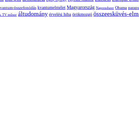
Magyarország
kvantumelmélet
vantum-összefonódás
Obama
paraps
Naprendszer
áltudomány
összeesküvés-elm
érvelési hiba
örökmozgó
k TV műsor