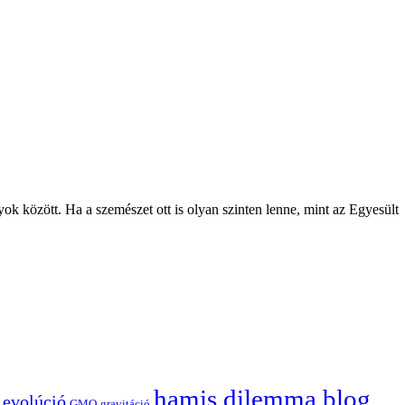
k között. Ha a szemészet ott is olyan szinten lenne, mint az Egyesült
hamis dilemma blog
evolúció
GMO
gravitáció