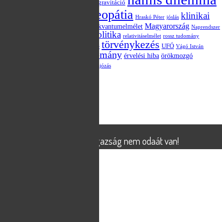
evolúció
Európai Unió
GMO
gravitáció
blog
homeopátia
klinikai
hatásmechanizmus
Hraskó Péter
jóslás
vizsgálat
Magyarország
kvantumelmélet
kvantum-összefonódás
Naprendszer
politika
Obama
parapszichológia
placebo
relativitáselmélet
rossz tudomány
törvénykezés
szkepticizmus
statisztika
UFÓ
tévé
Vágó István
áltudomány
választás
érvelési hiba
örökmozgó
X-Aknák TV műsor
összeesküvés-elmélet
űrhajózás
Meta
Bejelentkezés
Bejegyzések hírcsatorna
Hozzászólások hírcsatorna
WordPress Magyarország
© 2026
X-Aknák
Powered by
WordPress
X-Aknák - az igazság nem odaát van!