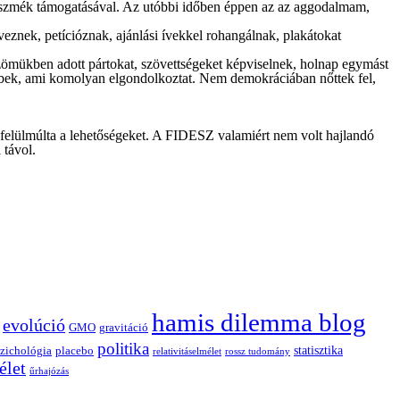
, eszmék támogatásával. Az utóbbi időben éppen az az aggodalmam,
znek, petícióznak, ajánlási ívekkel rohangálnak, plakátokat
 zömükben adott pártokat, szövettségeket képviselnek, holnap egymást
bbek, ami komolyan elgondolkoztat. Nem demokráciában nőttek fel,
n felülmúlta a lehetőségeket. A FIDESZ valamiért nem volt hajlandó
 távol.
hamis dilemma blog
evolúció
GMO
gravitáció
politika
statisztika
zichológia
placebo
relativitáselmélet
rossz tudomány
élet
űrhajózás