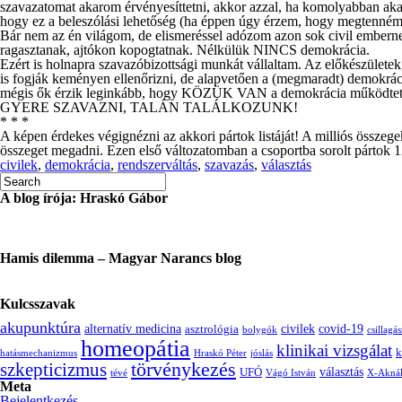
szavazatomat akarom érvényesíttetni, akkor azzal, ha komolyabban akar
hogy ez a beleszólási lehetőség (ha éppen úgy érzem, hogy megtenné
Bár nem az én világom, de elismeréssel adózom azon sok civil emberne
ragasztanak, ajtókon kopogtatnak. Nélkülük NINCS demokrácia.
Ezért is holnapra szavazóbizottsági munkát vállaltam. Az előkészülete
is fogják keményen ellenőrizni, de alapvetően a (megmaradt) demokrá
mégis ők érzik leginkább, hogy KÖZÜK VAN a demokrácia működtet
GYERE SZAVAZNI, TALÁN TALÁLKOZUNK!
* * *
A képen érdekes végignézni az akkori pártok listáját! A milliós összeg
összeget megadni. Ezen első változatomban a csoportba sorolt pártok 12,
civilek
,
demokrácia
,
rendszerváltás
,
szavazás
,
választás
A blog írója: Hraskó Gábor
Hamis dilemma – Magyar Narancs blog
Kulcsszavak
akupunktúra
alternatív medicina
civilek
covid-19
asztrológia
bolygók
csillagás
homeopátia
klinikai vizsgálat
k
hatásmechanizmus
Hraskó Péter
jóslás
törvénykezés
szkepticizmus
választás
UFÓ
tévé
Vágó István
X-Akná
Meta
Bejelentkezés