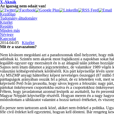
X-Aknák
Az igazság nem odaát van!
Kezdőlap
Tudomány-áltudomány
Közélet
Repülés
Minden más
Névjegy
Kapcsolat
2014-04-05
Közélet
Mit ér a szavazatom?
Nem kívánom megoldani azt a paradoxonnak tűnő helyzetet, hogy mikö
adódnak ki. Szintén nem akarok most foglalkozni a napokban sokat hall
legalább egyszer egy morzsányit én is az átlagnál talán jobban hozzájár
Sajnos nem írtam dátumot a jegyzeteimhez, de valamikor 1989 végén leh
választási költségvetésének kérdéséről. Kis párt képviselője lévén sze
Az MSZMP anyagi hátteréhez képest nevetséges összeggel (87 millió for
párttagságok arányában osszák fel a pénzt, de ez lehetetlen volt, mer
képviselő Pető Iván javasolta, hogy sávos legyen a felosztás: nagy párt, 
pártokat önkényesen csoportokba osztva és a csoportokhoz önkényesen t
Féltem, hogy javaslatomat azonnal lesöprik az aszttalról, ha én prezentá
Magyar Néppárt képviselője részéről. Hogyan merem én a nagy hagyomány
módosítottam a táblázatot valamint a hozzá tartozó értékeket, és viszo
Én persze nem tartozom azok közé, akiket nem érdekel a politika. Ugyan
féle civil érdeket kell egyeztetni, hogyan kell dönteni. Bár rengete